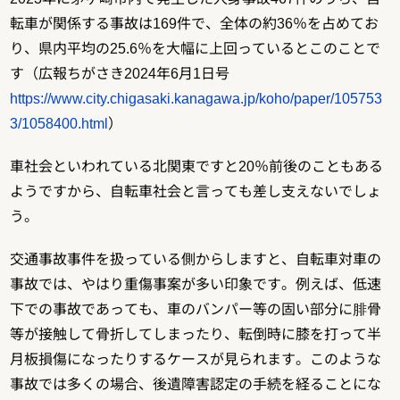
転車が関係する事故は169件で、全体の約36％を占めてお
り、県内平均の25.6％を大幅に上回っているとこのことで
す（広報ちがさき2024年6月1日号
https://www.city.chigasaki.kanagawa.jp/koho/paper/105753
3/1058400.html
）
車社会といわれている北関東ですと20％前後のこともある
ようですから、自転車社会と言っても差し支えないでしょ
う。
交通事故事件を扱っている側からしますと、自転車対車の
事故では、やはり重傷事案が多い印象です。例えば、低速
下での事故であっても、車のバンパー等の固い部分に腓骨
等が接触して骨折してしまったり、転倒時に膝を打って半
月板損傷になったりするケースが見られます。このような
事故では多くの場合、後遺障害認定の手続を経ることにな